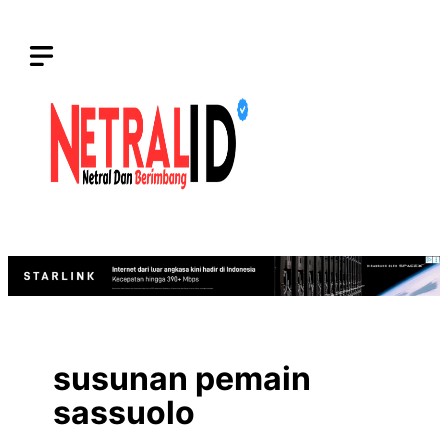
Langsung
ke
isi
susunan pemain
sassuolo