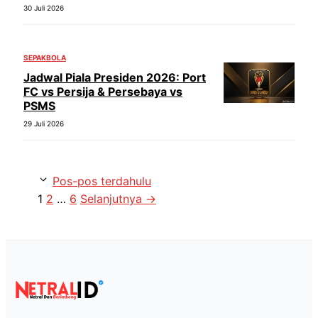
30 Juli 2026
SEPAKBOLA
Jadwal Piala Presiden 2026: Port
FC vs Persija & Persebaya vs
PSMS
29 Juli 2026
Pos-pos terdahulu
Halaman
Halaman
Halaman
1
2
…
6
Selanjutnya
→