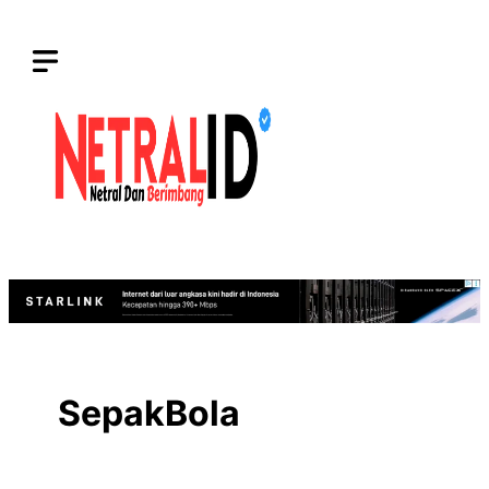
Langsung
ke
isi
SepakBola