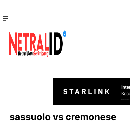
Langsung
ke
isi
sassuolo vs cremonese