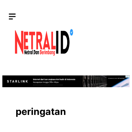
Langsung
ke
isi
peringatan