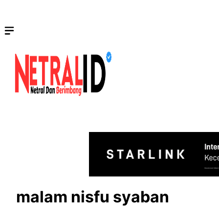
Langsung
ke
isi
malam nisfu syaban