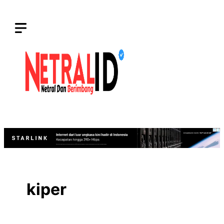
Langsung
ke
isi
kiper