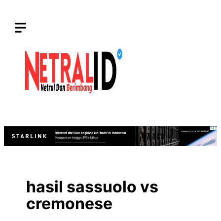
Langsung
ke
isi
hasil sassuolo vs
cremonese