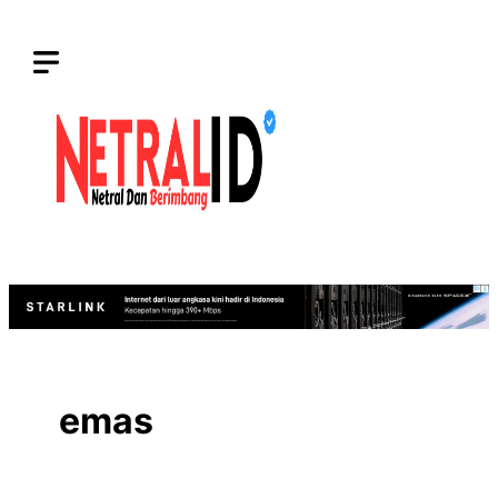
Langsung
ke
isi
emas