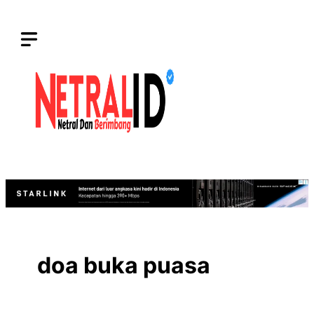
Langsung
ke
isi
doa buka puasa